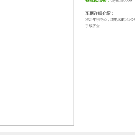
客服微信④：
diyache0900
车辆详细介绍：
准24年别克e5，纯电续航545
手续齐全