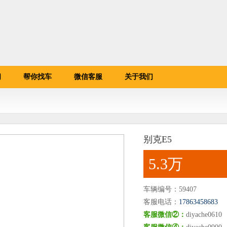
闻
帮你找车
微信客服
关于我们
别克E5
5.3万
车辆编号：
59407
客服电话：
17863458683
客服微信②：
diyache0610